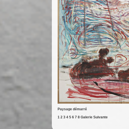
Paysage démarré
1
2
3
4
5
6
7
8
Galerie Suivante